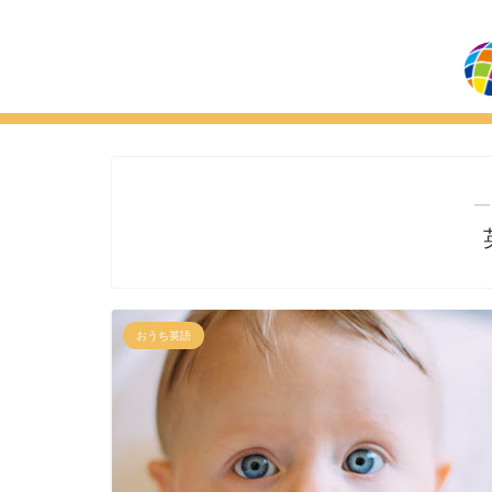
―
おうち英語