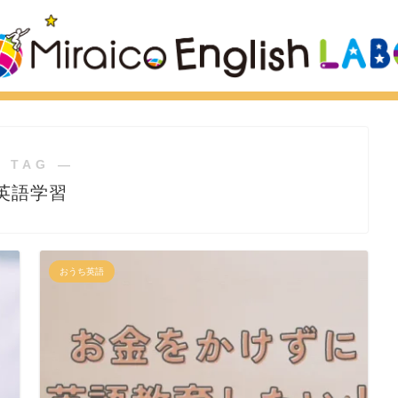
 TAG ―
英語学習
おうち英語