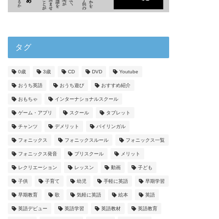
タグ
0歳
3歳
CD
DVD
Youtube
おうち英語
おうち遊び
おすすめ紹介
おもちゃ
インターナショナルスクール
ゲーム・アプリ
スクール
タブレット
チャンツ
デメリット
バイリンガル
フォニックス
フォニックスルール
フォニックス一覧
フォニックス発音
プリスクール
メリット
レクリエーション
レッスン
動画
子ども
子供
子育て
幼児
手軽に英語
早期学習
早期教育
歌
気軽に英語
絵本
英語
英語デビュー
英語学習
英語教材
英語教育