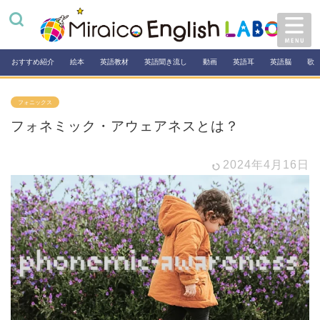
おすすめ紹介
絵本
英語教材
英語聞き流し
動画
英語耳
英語脳
歌
フォニックス
フォネミック・アウェアネスとは？
2024年4月16日