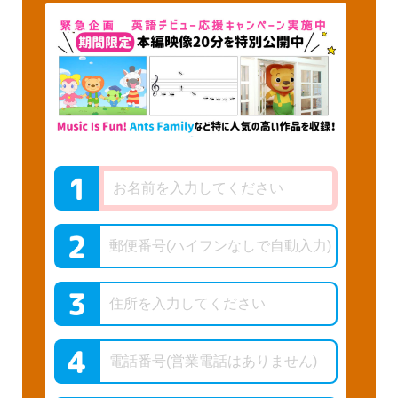
緊急企画 ステイホーム応援キャンペーン実施中 –
[期間限定] 本編映像20分を特別公開中
Music Is Fun!、Ants Family など
特に人気の高い内容の作品を収
録！