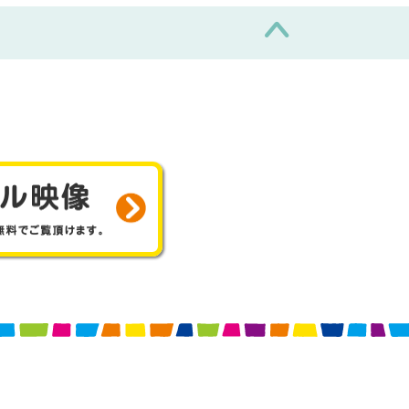
サンプル映像
- 無料のサンプルDVDを