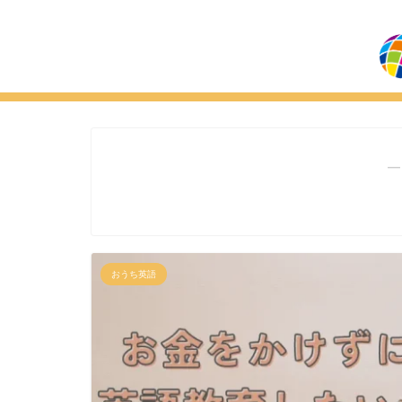
―
おうち英語