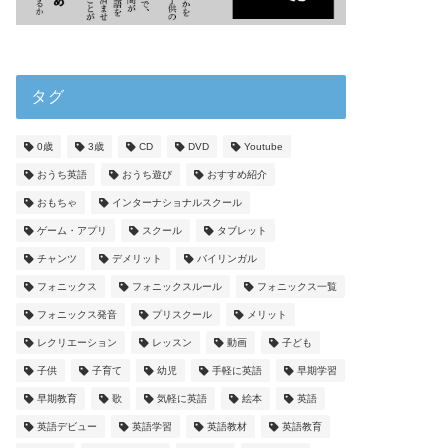
タグ
0歳
3歳
CD
DVD
Youtube
おうち英語
おうち遊び
おすすめ紹介
おもちゃ
インターナショナルスクール
ゲーム・アプリ
スクール
タブレット
チャンツ
デメリット
バイリンガル
フォニックス
フォニックスルール
フォニックス一覧
フォニックス発音
プリスクール
メリット
レクリエーション
レッスン
動画
子ども
子供
子育て
幼児
手軽に英語
早期学習
早期教育
歌
気軽に英語
絵本
英語
英語デビュー
英語学習
英語教材
英語教育