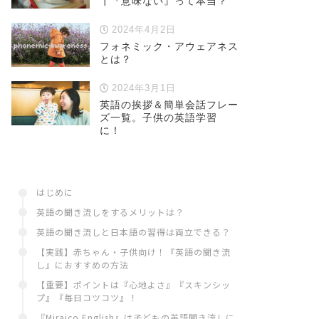
┃『意味ない』って本当？
2024年4月2日
フォネミック・アウェアネス
とは？
2024年3月1日
英語の挨拶＆簡単会話フレー
ズ一覧。子供の英語学習
に！
はじめに
英語の聞き流しをするメリットは？
英語の聞き流しと日本語の習得は両立できる？
【実践】赤ちゃん・子供向け！『英語の聞き流
し』におすすめの方法
【重要】ポイントは『心地よさ』『スキンシッ
プ』『毎日コツコツ』！
『Miraico English』は子どもの英語聞き流しに