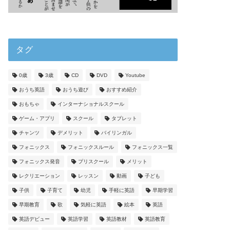
タグ
0歳
3歳
CD
DVD
Youtube
おうち英語
おうち遊び
おすすめ紹介
おもちゃ
インターナショナルスクール
ゲーム・アプリ
スクール
タブレット
チャンツ
デメリット
バイリンガル
フォニックス
フォニックスルール
フォニックス一覧
フォニックス発音
プリスクール
メリット
レクリエーション
レッスン
動画
子ども
子供
子育て
幼児
手軽に英語
早期学習
早期教育
歌
気軽に英語
絵本
英語
英語デビュー
英語学習
英語教材
英語教育