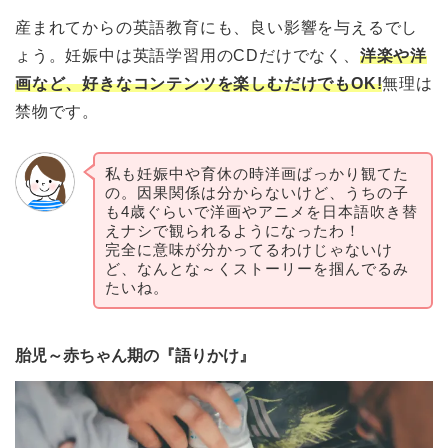
産まれてからの英語教育にも、良い影響を与えるでし
ょう。妊娠中は英語学習用のCDだけでなく、
洋楽や洋
画など、好きなコンテンツを楽しむだけでもOK!
無理は
禁物です。
私も妊娠中や育休の時洋画ばっかり観てた
の。因果関係は分からないけど、うちの子
も4歳ぐらいで洋画やアニメを日本語吹き替
えナシで観られるようになったわ！
完全に意味が分かってるわけじゃないけ
ど、なんとな～くストーリーを掴んでるみ
たいね。
胎児～赤ちゃん期の『語りかけ』