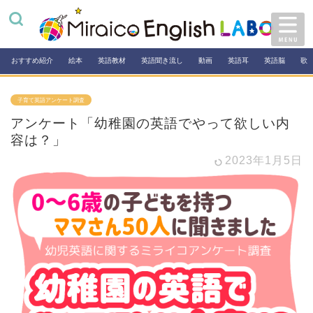
おすすめ紹介
絵本
英語教材
英語聞き流し
動画
英語耳
英語脳
歌
子育て英語アンケート調査
アンケート「幼稚園の英語でやって欲しい内
容は？」
2023年1月5日