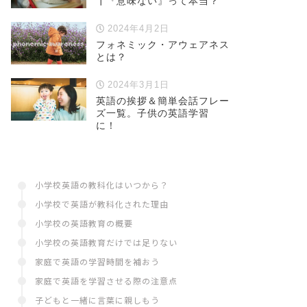
┃『意味ない』って本当？
2024年4月2日
フォネミック・アウェアネス
とは？
2024年3月1日
英語の挨拶＆簡単会話フレー
ズ一覧。子供の英語学習
に！
小学校英語の教科化はいつから？
小学校で英語が教科化された理由
小学校の英語教育の概要
小学校の英語教育だけでは足りない
家庭で英語の学習時間を補おう
家庭で英語を学習させる際の注意点
子どもと一緒に言葉に親しもう