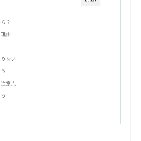
CLOSE
から？
た理由
足りない
おう
の注意点
もう