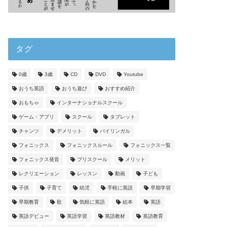
タグ
0歳
3歳
CD
DVD
Youtube
おうち英語
おうち遊び
おすすめ紹介
おもちゃ
インターナショナルスクール
ゲーム・アプリ
スクール
タブレット
チャンツ
デメリット
バイリンガル
フォニックス
フォニックスルール
フォニックス一覧
フォニックス発音
プリスクール
メリット
レクリエーション
レッスン
動画
子ども
子供
子育て
幼児
手軽に英語
早期学習
早期教育
歌
気軽に英語
絵本
英語
英語デビュー
英語学習
英語教材
英語教育