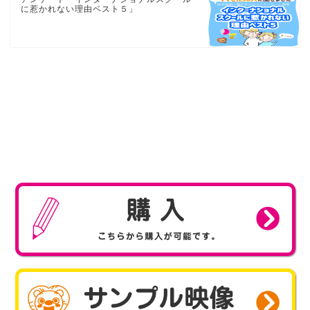
に惹かれない理由ベスト５」
COPYRIGHT
Miraico Co.,Ltd. All Rights Reserved.
購
サ