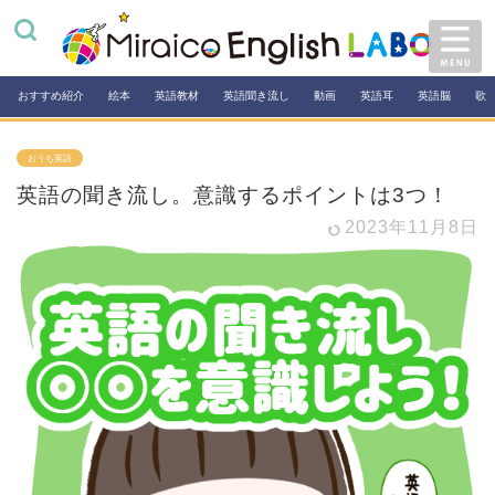
おすすめ紹介
絵本
英語教材
英語聞き流し
動画
英語耳
英語脳
歌
おうち英語
英語の聞き流し。意識するポイントは3つ！
2023年11月8日