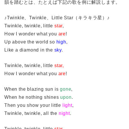
韻を踏むとは、たとえば下記の歌を例に解説します。
♪Twinkle、Twinkle、Little Star（キラキラ星）♪
Twinkle, twinkle, little
star
,
How I wonder what you
are
!
Up above the world so
high
,
Like a diamond in the
sky
.
Twinkle, twinkle, little
star,
How I wonder what you
are
!
When the blazing sun is
gone
,
When he nothing shines
upon
.
Then you show your little
light
,
Twinkle, twinkle, all the
night
.
Twinkle, twinkle, little
star
,