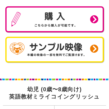
購
サン
幼児 (0歳〜8歳向け)
英語教材ミライコイングリッシュ